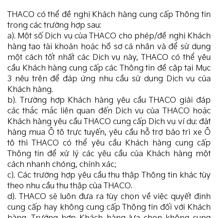
THACO có thể đề nghị Khách hàng cung cấp Thông tin
trong các trường hợp sau:
a). Một số Dịch vụ của THACO cho phép/đề nghị Khách
hàng tạo tài khoản hoặc hồ sơ cá nhân và để sử dụng
một cách tốt nhất các Dịch vụ này, THACO có thể yêu
cầu Khách hàng cung cấp các Thông tin đề cập tại Mục
3 nêu trên để đáp ứng nhu cầu sử dụng Dịch vụ của
Khách hàng.
b). Trường hợp Khách hàng yêu cầu THACO giải đáp
các thắc mắc liên quan đến Dịch vụ của THACO hoặc
Khách hàng yêu cầu THACO cung cấp Dịch vụ ví dụ: đặt
hàng mua Ô tô trực tuyến, yêu cầu hỗ trợ bảo trì xe Ô
tô thì THACO có thể yêu cầu Khách hàng cung cấp
Thông tin để xử lý các yêu cầu của Khách hàng một
cách nhanh chóng, chính xác;
c). Các trường hợp yêu cầu thu thập Thông tin khác tùy
theo nhu cầu thu thập của THACO.
d). THACO sẽ luôn đưa ra tùy chọn về việc quyết định
cung cấp hay không cung cấp Thông tin đối với Khách