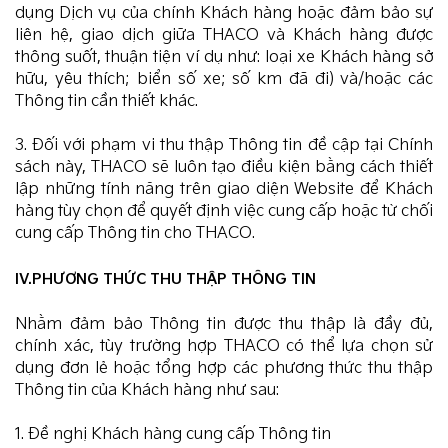
dụng Dịch vụ của chính Khách hàng hoặc đảm bảo sự
liên hệ, giao dịch giữa THACO và Khách hàng được
thông suốt, thuận tiện ví dụ như: loại xe Khách hàng sở
hữu, yêu thích; biển số xe; số km đã đi) và/hoặc các
Thông tin cần thiết khác.
3. Đối với phạm vi thu thập Thông tin đề cập tại Chính
sách này, THACO sẽ luôn tạo điều kiện bằng cách thiết
lập những tính năng trên giao diện Website để Khách
hàng tùy chọn để quyết định việc cung cấp hoặc từ chối
cung cấp Thông tin cho THACO.
IV.PHƯƠNG THỨC THU THẬP THÔNG TIN
Nhằm đảm bảo Thông tin được thu thập là đầy đủ,
chính xác, tùy trường hợp THACO có thể lựa chọn sử
dụng đơn lẻ hoặc tổng hợp các phương thức thu thập
Thông tin của Khách hàng như sau:
1. Đề nghị Khách hàng cung cấp Thông tin