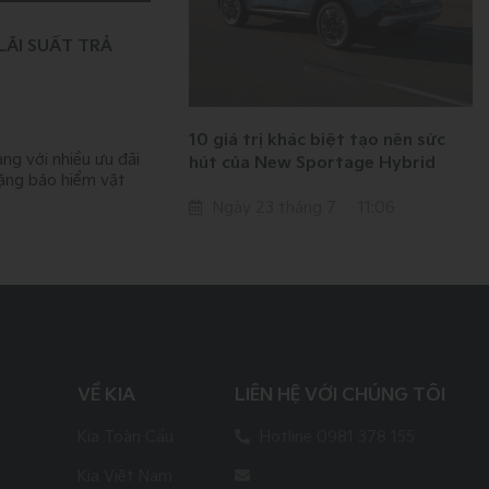
 LÃI SUẤT TRẢ
10 giá trị khác biệt tạo nên sức
àng với nhiều ưu đãi
hút của New Sportage Hybrid
 tặng bảo hiểm vật
Ngày 23 tháng 7
11:06
VỀ KIA
LIÊN HỆ VỚI CHÚNG TÔI
Kia Toàn Cầu
Hotline 0981 378 155
Kia Việt Nam