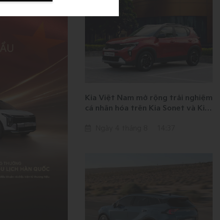
Kia Việt Nam mở rộng trải nghiệm
cá nhân hóa trên Kia Sonet và Kia
Seltos
Ngày 4 tháng 8
14:37