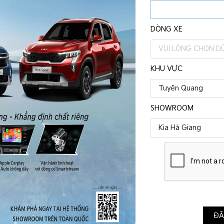
DÒNG XE
Bảo dưỡng định kỳ
VUI LÒNG CHỌN DỮ
Kiểm tra, bảo dưỡng định kỳ, đảm bảo hiệu quả
vận hành bền bỉ của chiếc xe
KHU VỰC
Tuyên Quang
SHOWROOM
Kia Hà Giang
Tin mới
ĐĂ