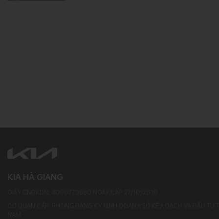
KIA HÀ GIANG
GIẤY CNĐKDN: 4000779880 NGÀY CẤP 27/10/2010
CƠ QUAN CẤP: PHÒNG ĐĂNG KÝ KINH DOANH SỞ KẾ HOẠCH VÀ ĐẦU TƯ 
NAM