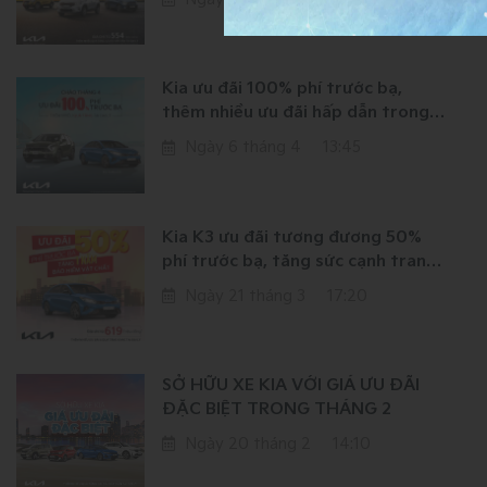
Kia ưu đãi 100% phí trước bạ,
thêm nhiều ưu đãi hấp dẫn trong
tháng 4
Ngày 6 tháng 4
13:45
Kia K3 ưu đãi tương đương 50%
phí trước bạ, tăng sức cạnh tranh
với các mẫu xe trong phân khúc C-
Ngày 21 tháng 3
17:20
sedan
SỞ HỮU XE KIA VỚI GIÁ ƯU ĐÃI
ĐẶC BIỆT TRONG THÁNG 2
Ngày 20 tháng 2
14:10