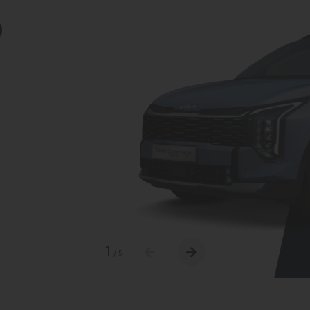
D
1
/
5