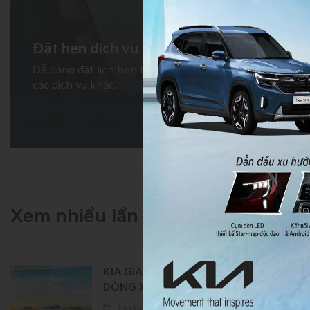
Đặt hẹn dịch vụ
Dễ dàng đặt lịch hẹn bảo dưỡng, sửa chữa hoặc
các dịch vụ khác.
Xem nhiều lần
KIA GIA TĂNG ƯU ĐÃI CHO NHIỀU
DÒNG XE TRONG THÁNG 3
Ngày 13 tháng 3
10:00