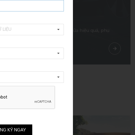
Dịch vụ sửa chữa
 LIỆU
Chẩn đoán chính xác, sửa chữa hiệu quả, phụ
tùng chính hãng.
NG KÝ NGAY