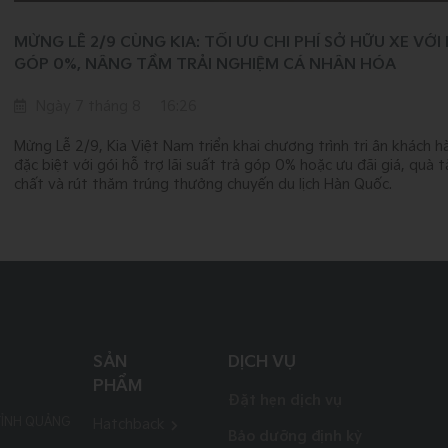
MỪNG LỄ 2/9 CÙNG KIA: TỐI ƯU CHI PHÍ SỞ HỮU XE VỚI
GÓP 0%, NÂNG TẦM TRẢI NGHIỆM CÁ NHÂN HÓA
Ngày 7 tháng 8
16:26
Mừng Lễ 2/9, Kia Việt Nam triển khai chương trình tri ân khách h
đặc biệt với gói hỗ trợ lãi suất trả góp 0% hoặc ưu đãi giá, quà
chất và rút thăm trúng thưởng chuyến du lịch Hàn Quốc.
SẢN
DỊCH VỤ
PHẨM
Đặt hẹn dịch vụ
TỈNH QUẢNG
Hatchback
Bảo dưỡng định kỳ